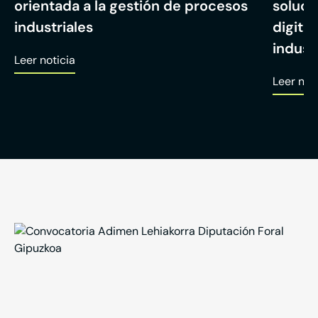
orientada a la gestión de procesos
soluci
industriales
digita
industr
Leer noticia
Leer not