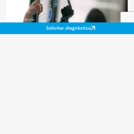
Solicitar diagnóstico
02
Gestión inteligente de servicios
municipales
Automatizamos y optimizamos los servicios de
alumbrado público, recogida de residuos, riego de
zonas verdes y mantenimiento de infraestructura
mediante datos de uso real y modelos predictivos.
Menos consumo, menos coste operativo, mejor servicio.
03