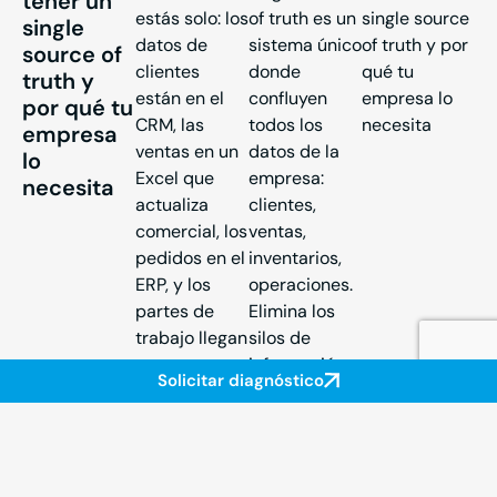
tener un
estás solo: los
of truth es un
single
datos de
sistema único
source of
clientes
donde
truth y
están en el
confluyen
por qué tu
CRM, las
todos los
empresa
ventas en un
datos de la
lo
Excel que
empresa:
necesita
actualiza
clientes,
comercial, los
ventas,
pedidos en el
inventarios,
ERP, y los
operaciones.
partes de
Elimina los
trabajo llegan
silos de
por
información.
Solicitar diagnóstico
WhatsApp.
Tu equipo
Cuando
deja de
alguien
buscar datos
necesita un
en tres sitios