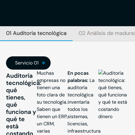
01 Auditoría tecnológica
02 Análisis de madurez
Servicio 01
Muchas
En pocas
Auditoría
empresas no
palabras:
La
tecnológica:
tienen una
auditoría
qué
foto clara de
tecnológica
tienes,
su tecnología.
inventaría
qué
Saben que
todos los
funciona y
tienen un ERP,
sistemas,
qué te
un CRM,
licencias,
está
varias
infraestructura
costando