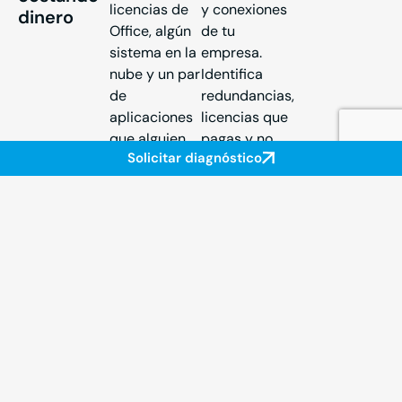
licencias de
y conexiones
dinero
Office, algún
de tu
sistema en la
empresa.
nube y un par
Identifica
de
redundancias,
aplicaciones
licencias que
que alguien
pagas y no
Solicitar diagnóstico
contrató
usas,
hace 5 años y
sistemas que
que nadie
no hablan
sabe si se
entre sí y
usan. Pagan
puntos de
licencias de
vulnerabilidad.
software que
El resultado
no utilizan.
es un mapa
Tienen
completo con
sistemas
un plan de
duplicados
acción
que hacen lo
priorizado.