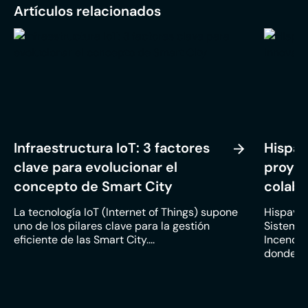
Artículos relacionados
Infraestructura IoT: 3 factores
Hispav
clave para evolucionar el
proyec
concepto de Smart City
colabo
La tecnología IoT (Internet of Things) supone
Hispavist
uno de los pilares clave para la gestión
Sistema
eficiente de las Smart City....
Incendio
donde los