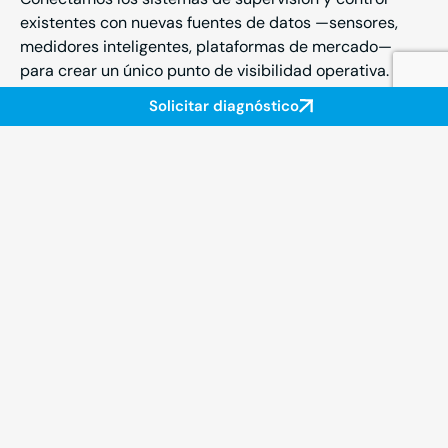
existentes con nuevas fuentes de datos —sensores,
medidores inteligentes, plataformas de mercado—
para crear un único punto de visibilidad operativa. Sin
necesidad de sustituir los sistemas actuales.
Solicitar diagnóstico
02
Mantenimiento predictivo y
detección de anomalías
Implantamos modelos de machine learning entrenados
con datos históricos de operación que detectan