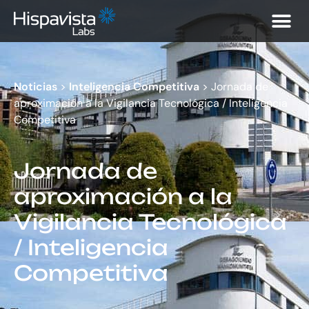
Noticias
>
Inteligencia Competitiva
>
Jornada de
aproximación a la Vigilancia Tecnológica / Inteligencia
Competitiva
Jornada de
aproximación a la
Vigilancia Tecnológica
/ Inteligencia
Competitiva