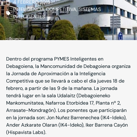
4 FEBRERO 2015
INTELIGENCIA COMPETITIVA
,
SISTEMAS
INTELIGENTES
Dentro del programa
PYMES Inteligentes en
Debagoiena
, la Mancomunidad de Debagoiena organiza
la Jornada de Aproximación a la Inteligencia
Competitiva que se llevará a cabo el día jueves 18 de
febrero, a partir de las 9 de la mañana. La jornada
tendrá lugar en la sala Udalaitz (Debagoieneko
Mankomunitatea, Nafarroa Etorbidea 17, Planta nº 2,
Arrasate-Mondragón). Los ponentes que participarán
en la jornada son: Jon Nuñez Barrenechea (IK4-Ideko),
Ander Azkarate Olaran (IK4-Ideko), Iker Barrena Cayón
(Hispavista Labs).