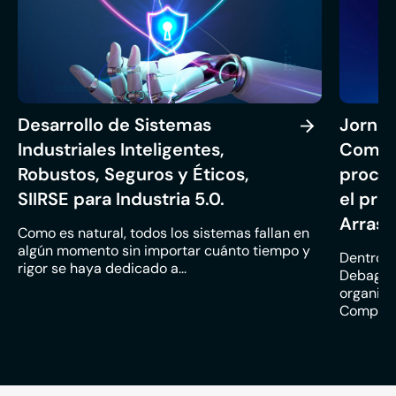
Desarrollo de Sistemas
Jornad
Industriales Inteligentes,
Compet
Robustos, Seguros y Éticos,
proced
SIIRSE para Industria 5.0.
el pró
Arras
Como es natural, todos los sistemas fallan en
algún momento sin importar cuánto tiempo y
Dentro d
rigor se haya dedicado a...
Debagoi
organiza
Competit