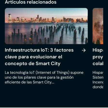
Artículos relacionados
Infraestructura IoT: 3 factores
Hispav
clave para evolucionar el
proyec
concepto de Smart City
colabo
La tecnología IoT (Internet of Things) supone
Hispavist
uno de los pilares clave para la gestión
Sistema
eficiente de las Smart City....
Incendio
donde los