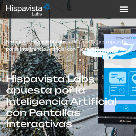
Noticias
>
Hispavista Labs
>
Hispavista Labs apuesta
por la Inteligencia Artificial con Pantallas Interactivas
Hispavista Labs
apuesta por la
Inteligencia Artificial
con Pantallas
Interactivas