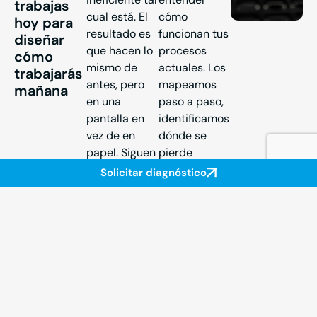
trabajas
cual está. El
cómo
hoy para
resultado es
funcionan tus
diseñar
que hacen lo
procesos
cómo
mismo de
actuales. Los
trabajarás
antes, pero
mapeamos
mañana
en una
paso a paso,
pantalla en
identificamos
vez de en
dónde se
papel. Siguen
pierde
tardando lo
tiempo y
Solicitar diagnóstico
mismo y los
diseñamos la
cuellos de
versión
botella
digital
siguen ahí.
optimizada.
Sin este
Nuestro
diagnóstico,
enfoque es
cualquier
diferente.
digitalización
Primero