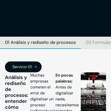
01 Análisis y rediseño de procesos
02 Formulari
Servicio 01
Muchas
En pocas
Análisis y
empresas
palabras:
rediseño
cometen el
Antes de
de
error de
digitalizar
procesos:
digitalizar un
nada,
entender
proceso
necesitamos
cómo
ineficiente tal
entender