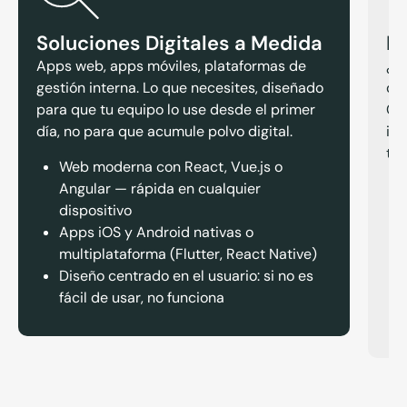
Soluciones Digitales a Medida
In
Apps web, apps móviles, plataformas de
¿T
gestión interna. Lo que necesites, diseñado
da
para que tu equipo lo use desde el primer
Co
día, no para que acumule polvo digital.
inf
tie
Web moderna con React, Vue.js o
Angular — rápida en cualquier
dispositivo
Apps iOS y Android nativas o
multiplataforma (Flutter, React Native)
Diseño centrado en el usuario: si no es
fácil de usar, no funciona