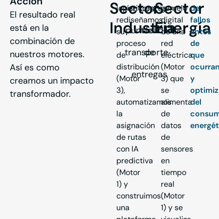
Acción
Sector
Sector
en costes
en
logístico,
gemelo
de
El resultado real
rediseñamos
digital
fallos
Industria
Energía
está en la
puntualidad
de
su
de una
antes
combinación de
proceso
red
de
transporte
de
nuestros motores.
de
eléctrica
que
Así es como
distribución
(Motor
ocurra
entregas
(Motor
3) que
y
creamos un impacto
3),
se
optimi
transformador.
automatizamos
alimenta
del
la
de
consu
asignación
datos
energét
de rutas
de
con IA
sensores
predictiva
en
(Motor
tiempo
1) y
real
construimos
(Motor
una
1) y se