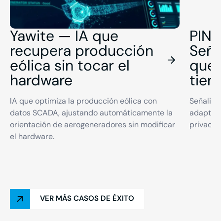
Yawite — IA que
PIN
recupera producción
Seña
eólica sin tocar el
que 
hardware
tien
IA que optimiza la producción eólica con
Señaliza
datos SCADA, ajustando automáticamente la
adapta e
orientación de aerogeneradores sin modificar
privacid
el hardware.
VER MÁS CASOS DE ÉXITO