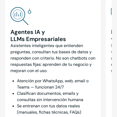
Agentes IA y
In
LLMs Empresariales
y
Asistentes inteligentes que entienden
Si 
preguntas, consultan tus bases de datos y
ven
responden con criterio. No son chatbots con
aq
respuestas fijas: aprenden de tu negocio y
or
mejoran con el uso.
sea
Atención por WhatsApp, web, email o
Teams — funcionan 24/7
Clasifican documentos, emails y
consultas sin intervención humana
Se entrenan con tus datos reales
(manuales, fichas técnicas, FAQs)