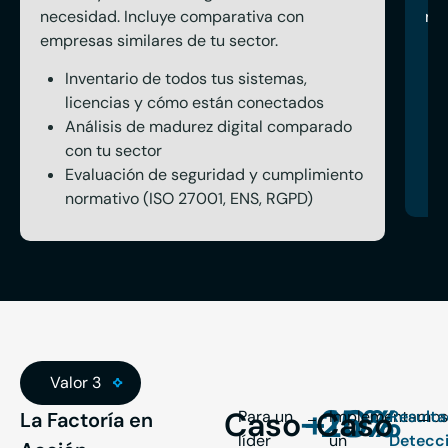
necesidad. Incluye comparativa con
rea
empresas similares de tu sector.
Inventario de todos tus sistemas,
licencias y cómo están conectados
Análisis de madurez digital comparado
con tu sector
Evaluación de seguridad y cumplimiento
normativo (ISO 27001, ENS, RGPD)
Valor 3
-
+
20
15
%
% 
Caso
Caso
Para un
Implementamo
Resulta
La Factoría en
líder
un
Detecc