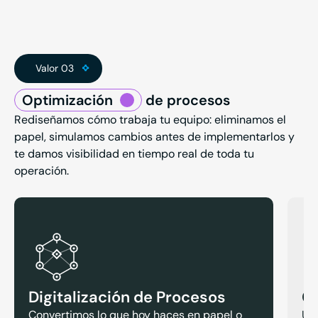
Valor 03
Optimización
de procesos
Rediseñamos cómo trabaja tu equipo: eliminamos el
papel, simulamos cambios antes de implementarlos y
te damos visibilidad en tiempo real de toda tu
operación.
Digitalización de Procesos
Ge
Convertimos lo que hoy haces en papel o
Una