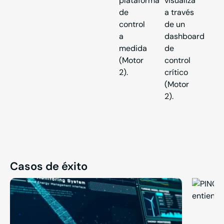
plataforma
visualiza
de
a través
control
de un
a
dashboard
medida
de
(Motor
control
2).
crítico
(Motor
2).
Casos de éxito