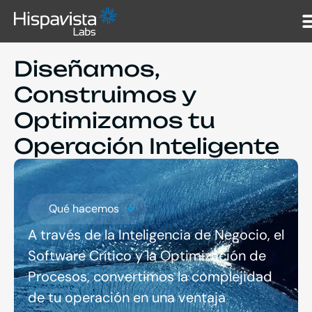
Diseñamos,
Construimos y
Optimizamos tu
Operación Inteligente
Qué hacemos
A través de la Inteligencia de Negocio, el
Software Crítico y la Optimización de
Procesos, convertimos la complejidad
de tu operación en una ventaja