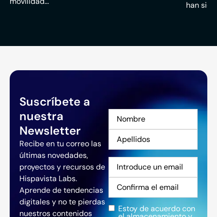
movilidad...
han sido
Suscríbete a
nuestra
Nombre
*
Newsletter
Recibe en tu correo las
últimas novedades,
Correo
proyectos y recursos de
electrónico
*
Hispavista Labs.
Aprende de tendencias
digitales y no te pierdas
Estoy de acuerdo con
Privacidad
*
nuestros contenidos
el almacenamiento y