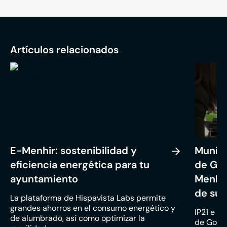
Artículos relacionados
E-Menhir: sostenibilidad y
Munici
eficiencia energética para tu
de Goi
ayuntamiento
Menhir
de sus
La plataforma de Hispavista Labs permite
grandes ahorros en el consumo energético y
IP21 e Hi
de alumbrado, así como optimizar la
de Goiek