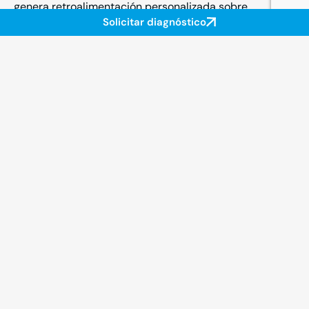
genera retroalimentación personalizada sobre
Solicitar diagnóstico
competencias, comunicación y aciertos técnicos.
02
Plataformas LMS y gestión
académica integrada
Desarrollamos e integramos entornos de aprendizaje
online adaptados a cada institución: formación
profesional, universidad, formación corporativa o
centros de idiomas. Conectamos los sistemas de