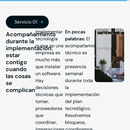
Servicio 01
Implementar
En pocas
Acompañamiento
tecnología
palabras:
El
durante la
nueva en una
acompañamiento
implementación:
empresa es
técnico es
estar
mucho más
una
contigo
que instalar
presencia
cuando
un software.
semanal
las cosas
Hay
durante toda
se
decisiones
la
complican
técnicas que
implementación
tomar,
del plan
proveedores
tecnológico.
que
Resolvemos
coordinar,
bloqueos,
integraciones
coordinamos