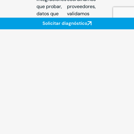
que probar,
proveedores,
datos que
validamos
migrar y,
entregables y
Solicitar diagnóstico
sobre todo,
nos
personas que
aseguramos
tienen que
de que el
cambiar su
proyecto
forma de
avanza según
trabajar.
lo planificado.
Si algo se
El coaching
tuerce, lo
cubre ese
detectamos y
hueco. No
lo corregimos
somos los
antes de que
que
escale.
implementan
(eso puede
hacerlo tu
equipo o un