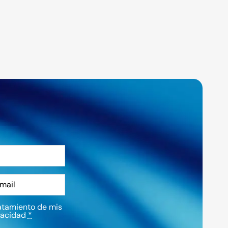
atamiento de mis
vacidad
*