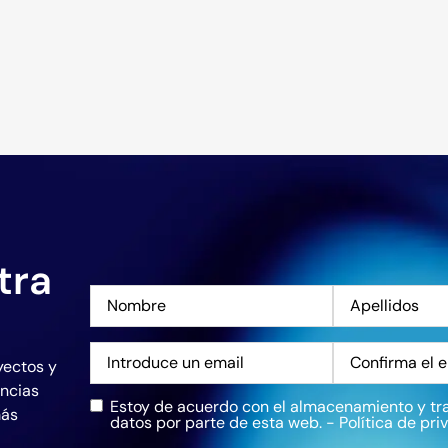
tra
Nombre
*
Correo
yectos y
electrónico
*
encias
Estoy de acuerdo con el almacenamiento y tr
Privacidad
*
más
datos por parte de esta web. -
Política de pri