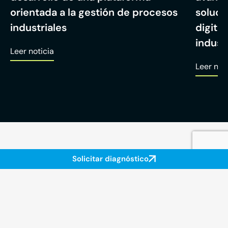
orientada a la gestión de procesos
soluci
industriales
digita
industr
Leer noticia
Leer not
Solicitar diagnóstico