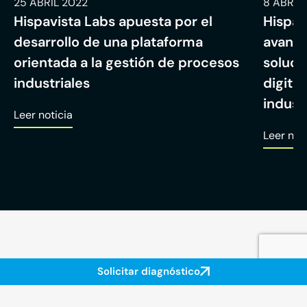
25 ABRIL 2022
8 ABRIL
Hispavista Labs apuesta por el
Hispav
desarrollo de una plataforma
avanza
orientada a la gestión de procesos
soluci
industriales
digita
industr
Leer noticia
Leer not
Solicitar diagnóstico