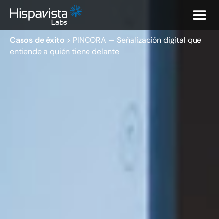
Casos de éxito
>
PINCORA — Señalización digital que
entiende a quién tiene delante