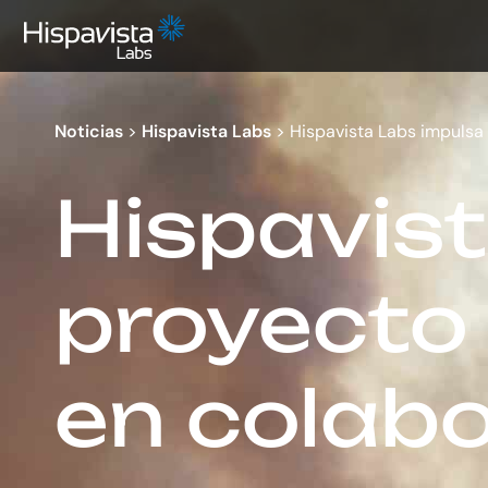
Noticias
>
Hispavista Labs
>
Hispavista Labs impulsa
Hispavist
proyecto
en colab