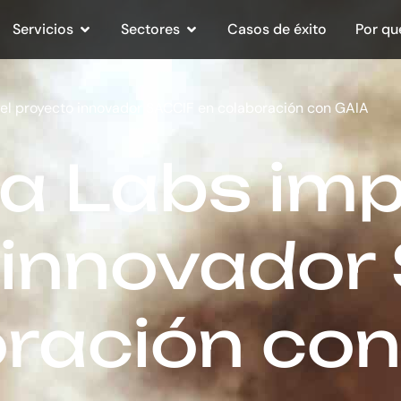
Servicios
Sectores
Casos de éxito
Por qu
 el proyecto innovador SACCIF en colaboración con GAIA
a Labs imp
 innovador
oración co