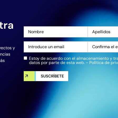
tra
Nombre
*
Correo
yectos y
electrónico
*
encias
Estoy de acuerdo con el almacenamiento y tr
Privacidad
*
más
datos por parte de esta web. -
Política de pri