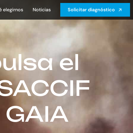
é elegirnos
Noticias
Solicitar diagnóstico
ulsa el
 SACCIF
n GAIA