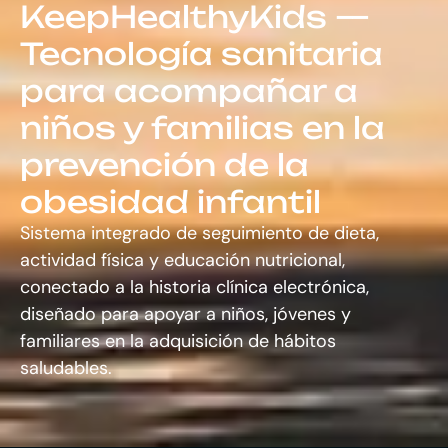
KeepHealthyKids —
Tecnología sanitaria
para acompañar a
niños y familias en la
prevención de la
obesidad infantil
Sistema integrado de seguimiento de dieta,
actividad física y educación nutricional,
conectado a la historia clínica electrónica,
diseñado para apoyar a niños, jóvenes y
familiares en la adquisición de hábitos
saludables.