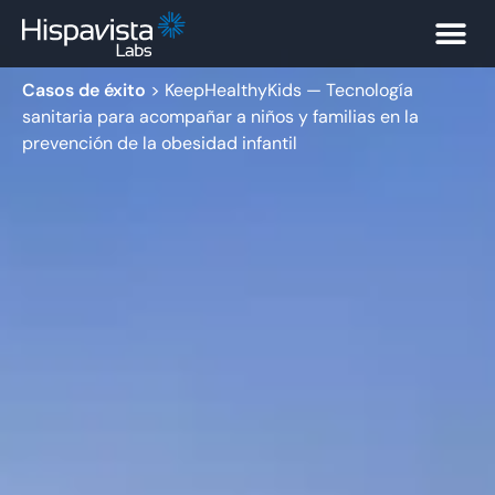
Casos de éxito
>
KeepHealthyKids — Tecnología
sanitaria para acompañar a niños y familias en la
prevención de la obesidad infantil