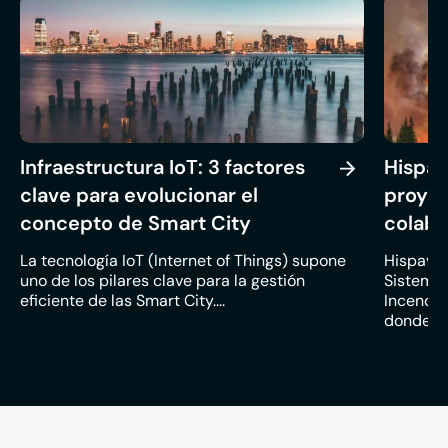
Infraestructura IoT: 3 factores
Hispav
clave para evolucionar el
proyec
concepto de Smart City
colabo
La tecnología IoT (Internet of Things) supone
Hispavist
uno de los pilares clave para la gestión
Sistema
eficiente de las Smart City....
Incendio
donde los