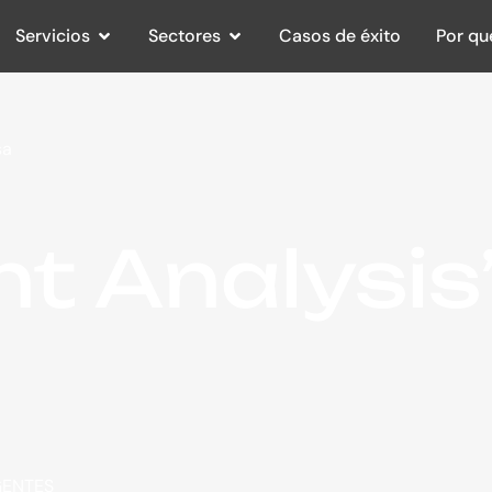
Servicios
Sectores
Casos de éxito
Por qu
sa
t Analysis
GENTES