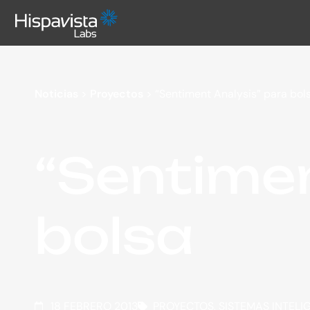
Noticias
>
Proyectos
>
“Sentiment Analysis” para bol
“Sentimen
bolsa
18 FEBRERO 2013
PROYECTOS
,
SISTEMAS INTELI