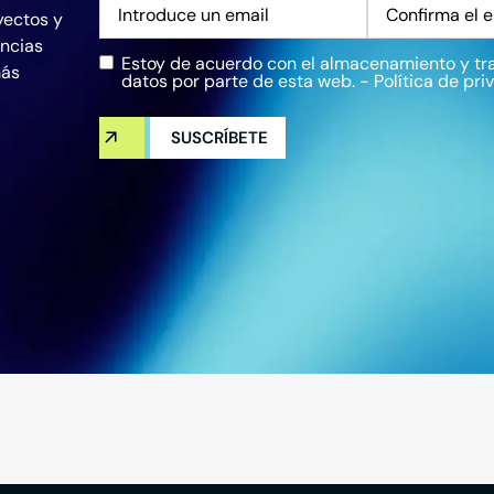
Correo
yectos y
electrónico
*
encias
Estoy de acuerdo con el almacenamiento y tr
Privacidad
*
más
datos por parte de esta web. -
Política de pri