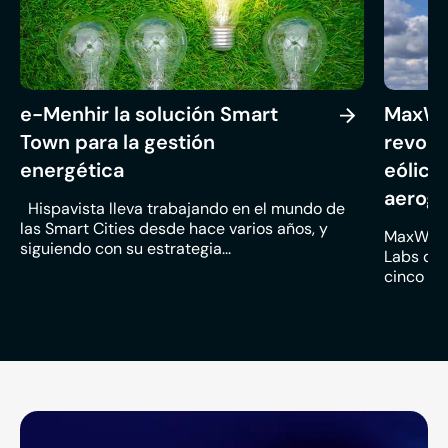
e-Menhir la solución Smart
MaxWin
Town para la gestión
revolu
energética
eólicos
aerog
Hispavista lleva trabajando en el mundo de
las Smart Cities desde hace varios años, y
MaxWind,
siguiendo con su estrategia...
Labs del
cinco año