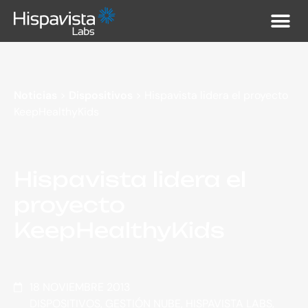
Noticias
>
Dispositivos
>
Hispavista lidera el proyecto
KeepHealthyKids
Hispavista lidera el
proyecto
KeepHealthyKids
18 NOVIEMBRE 2013
DISPOSITIVOS
,
GESTIÓN NUBE
,
HISPAVISTA LABS
,