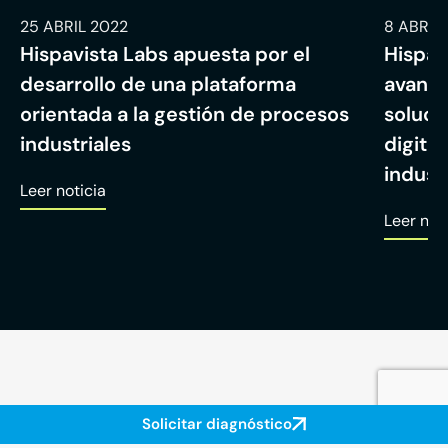
25 ABRIL 2022
8 ABRIL
Hispavista Labs apuesta por el
Hispav
desarrollo de una plataforma
avanza
orientada a la gestión de procesos
soluci
industriales
digita
industr
Leer noticia
Leer not
Solicitar diagnóstico